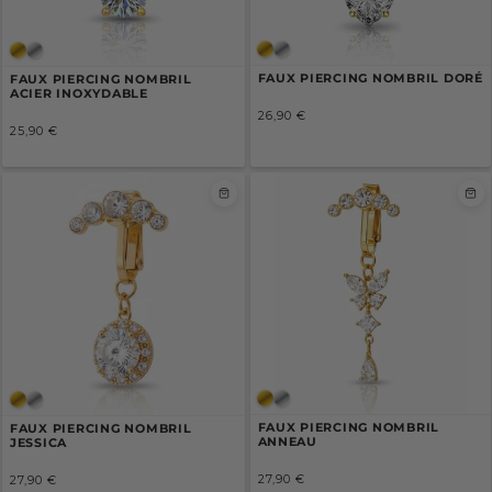
FAUX PIERCING NOMBRIL DORÉ
FAUX PIERCING NOMBRIL
ACIER INOXYDABLE
26,90 €
/
25,90 €
Prix
/
PRIX
Prix
normal
PRIX
normal
UNITAIRE
UNITAIRE
FAUX PIERCING NOMBRIL
FAUX PIERCING NOMBRIL
ANNEAU
JESSICA
27,90 €
27,90 €
/