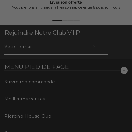
Livraison offerte
Nous prenons en charge la livraison rapide entre 6 jours et 11 jours
Rejoindre Notre Club V.I.P
INSCRIVEZ-
VOUS
POUR
RECEVOIR
MENU PIED DE PAGE
LES
TOUTES
Suivre ma commande
DERNIÈRES
NOUVELLES,
Meilleures ventes
OFFRES
ET
Piercing House Club
STYLES