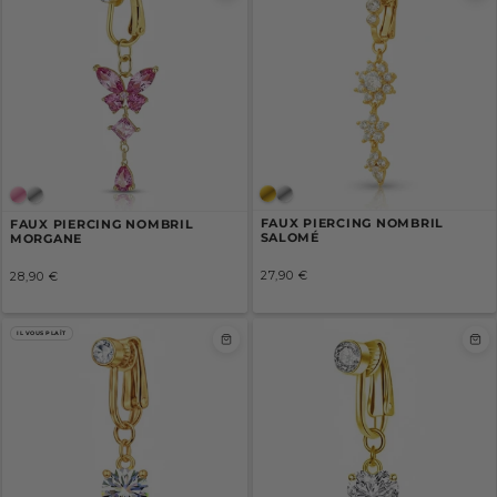
FAUX PIERCING NOMBRIL
FAUX PIERCING NOMBRIL
SALOMÉ
MORGANE
27,90 €
28,90 €
/
/
Prix
Prix
PRIX
PRIX
normal
normal
UNITAIRE
UNITAIRE
IL VOUS PLAÎT