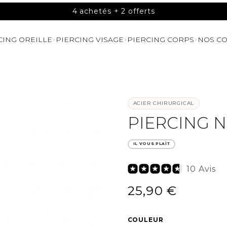
4 achetés + 2 offerts
CING OREILLE
PIERCING VISAGE
PIERCING CORPS
NOS CO
ACIER CHIRURGICAL
PIERCING 
IL VOUS PLAÎT
10 Avis
25,90 €
/
Prix
PRIX
normal
UNITAIRE
COULEUR