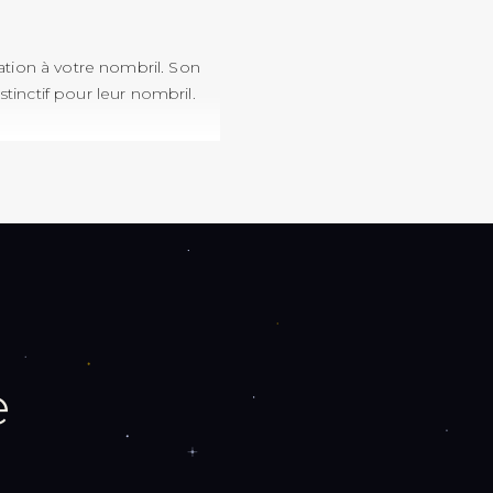
tion à votre nombril. Son
tinctif pour leur nombril.
on basse sur le nombril lui
e.
e