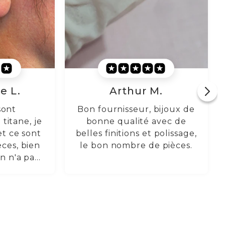
M.
 bijoux de
avec de
 polissage,
e pièces.
Rodolphe R.
Un vrai plaisir, et
probablement de bonne