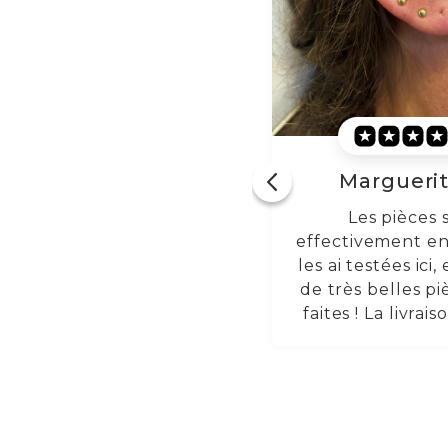
Marguerite L.
Arthur 
Les pièces sont
Bon fournisseur,
effectivement en titane, je
bonne qualité 
les ai testées ici, et ce sont
belles finitions et
de très belles pièces, bien
le bon nombre d
faites ! La livraison n'a pas
té retardée non plus, tout
est arrivé en parfait état.