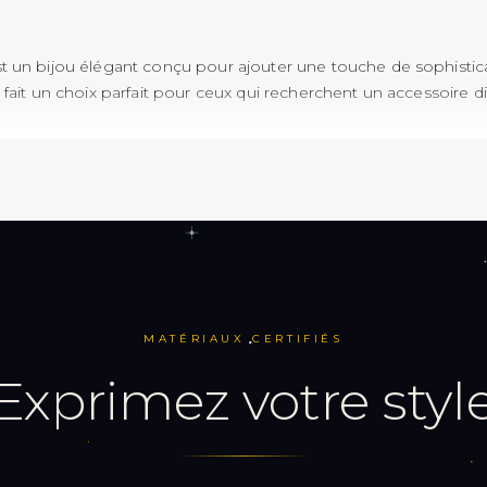
t un bijou élégant conçu pour ajouter une touche de sophistica
fait un choix parfait pour ceux qui recherchent un accessoire dis
il bas
rgical de haute qualité
égant
6 mm/10 mm
n bijou qui attire l'attention par son design distinctif. Sa positi
MATÉRIAUX CERTIFIÉS
 et sophistiquée, vous permettant de vous démarquer avec styl
exprimez votre styl