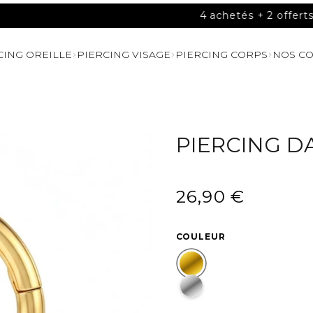
4 achetés + 2 offerts
CING OREILLE
PIERCING VISAGE
PIERCING CORPS
NOS CO
PIERCING D
26,90 €
/
Prix
PRIX
normal
UNITAIRE
COULEUR
DORÉ
ARGENTÉ