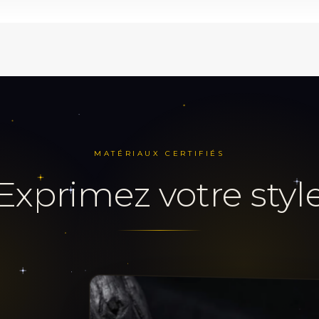
Éliana
 une brillance durable
n zircon bleu pour une touche de couleur vibrante
t, Polyvalent
u :
6 mm
MATÉRIAUX CERTIFIÉS
carne l'élégance avec ses gemmes en zircon bleu qui captent la 
exprimez votre styl
à votre look. Que ce soit pour une journée décontractée ou une 
 et un charme irrésistible à votre oreille.