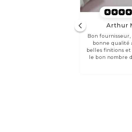
Arthur M.
Lorraine
Bon fournisseur, bijoux de
Excellentes b
bonne qualité avec de
d'oreilles en t
elles finitions et polissage,
haute qualité. 
le bon nombre de pièces.
confortables t
journée et la fin
magnifique. J'ac
nouveau