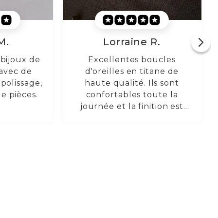
 R.
Marguerite L.
oucles
Les pièces sont
itane de
effectivement en titane, je
Ils sont
les ai testées ici, et ce sont
oute la
de très belles pièces, bien
ition est
faites ! La livraison n'a pas
hèterais à
été retardée non plus, tout
.
est arrivé en parfait état.