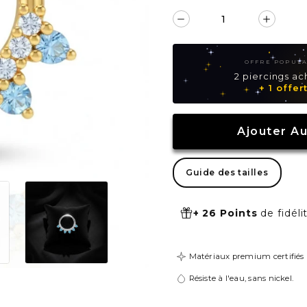
Réduire
Augm
la
la
quantité
quant
OFFRE POPUL
de
de
2 piercings ac
+ 1 offer
Piercing
Pierc
daith
daith
Éliana
Élian
Ajouter Au
Guide des tailles
+ 26 Points
de fidéli
Matériaux premium certifiés
Résiste à l'eau, sans nickel.