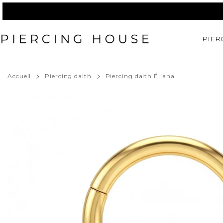
Passer
au
contenu
PIER
Accueil
Piercing daith
Piercing daith Éliana