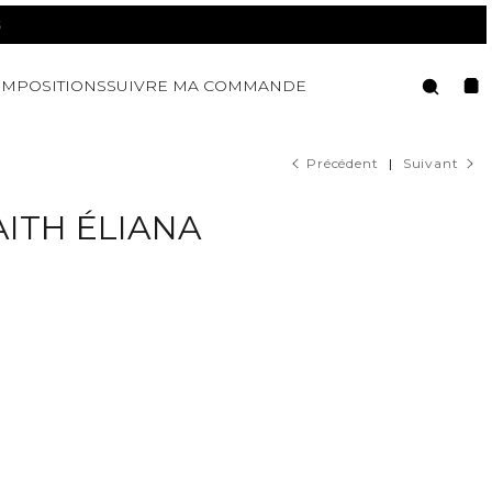
Reche
MPOSITIONS
SUIVRE MA COMMANDE
Pan
Précédent
|
Suivant
AITH ÉLIANA