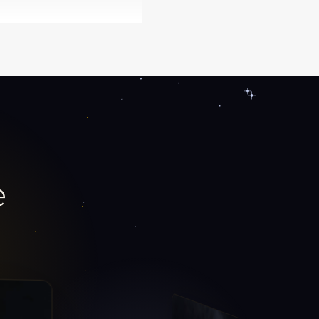
lumière et ajoutent une
e
soirée spéciale, ce bijou