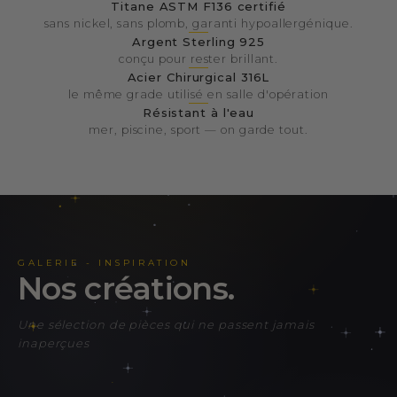
Titane ASTM F136 certifié
sans nickel, sans plomb, garanti hypoallergénique.
Argent Sterling 925
conçu pour rester brillant.
Acier Chirurgical 316L
le même grade utilisé en salle d'opération
Résistant à l'eau
mer, piscine, sport — on garde tout.
GALERIE - INSPIRATION
nos créations.
Une sélection de pièces qui ne passent jamais
inaperçues