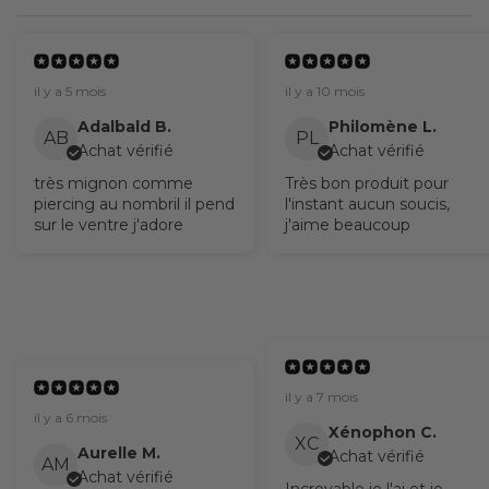
il y a 5 mois
il y a 10 mois
Adalbald B.
Philomène L.
AB
PL
Achat vérifié
Achat vérifié
très mignon comme
Très bon produit pour
piercing au nombril il pend
l'instant aucun soucis,
sur le ventre j'adore
j'aime beaucoup
il y a 7 mois
il y a 6 mois
Xénophon C.
XC
Aurelle M.
Achat vérifié
AM
Achat vérifié
Incroyable je l'ai et je