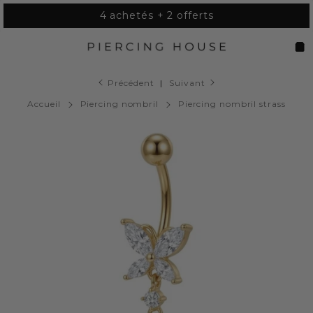
Passer
4 achetés + 2 offerts
au
contenu
Navigation
Pan
Précédent
|
Suivant
Accueil
Piercing nombril
Piercing nombril strass