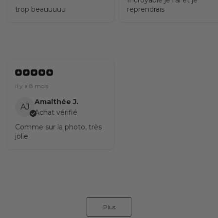
trop beauuuuu
reprendrais
il y a 8 mois
Amalthée J.
AJ
Achat vérifié
Comme sur la photo, très
jolie
Plus