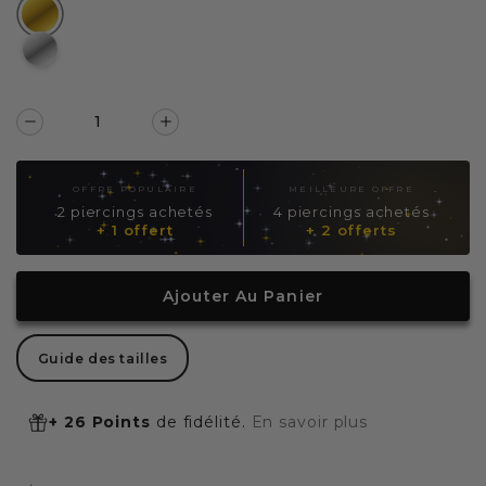
DORÉ
ARGENTÉ
Réduire
Augmenter
la
la
quantité
quantité
OFFRE POPULAIRE
MEILLEURE OFFRE
de
de
2 piercings achetés
4 piercings achetés
+ 1 offert
+ 2 offerts
Piercing
Piercing
nombril
nombril
strass
strass
Ajouter Au Panier
Guide des tailles
+ 26 Points
de fidélité.
En savoir plus