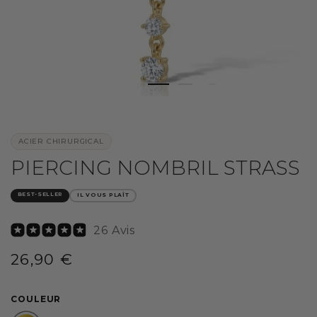
ACIER CHIRURGICAL
PIERCING NOMBRIL STRASS
BEST-SELLER
IL VOUS PLAÎT
26 Avis
26,90 €
/
Prix
PRIX
normal
UNITAIRE
COULEUR