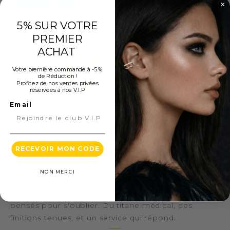
5% SUR VOTRE
PREMIER
ACHAT
Votre première commande à -5 %
de Réduction !
Profitez de nos ventes privées
réservées à nos V.I.P
Email
RECEVOIR MON CODE
POURQUOI NOUS
NON MERCI
le piercing, autrement.
Nous dessinons et fabriquons des bijoux corporels
pensés pour s'oublier. Du titane médical, des
finitions tenues, et un service qui répond.