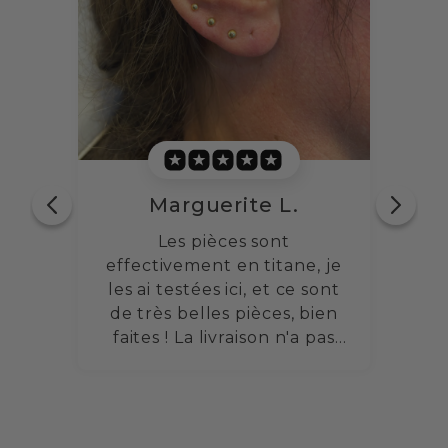
Marguerite L.
s
Les pièces sont
Bon
haute
effectivement en titane, je
b
les ai testées ici, et ce sont
bell
a
de très belles pièces, bien
le
est
faites ! La livraison n'a pas
s à
été retardée non plus, tout
est arrivé en parfait état.