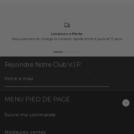
PRIX
PRIX
normal
normal
UNITAIRE
UNITAIRE
Livraison offerte
Nous prenons en charge la livraison rapide entre 6 jours et 11 jours
Rejoindre Notre Club V.I.P
INSCRIVEZ-
VOUS
POUR
RECEVOIR
MENU PIED DE PAGE
LES
TOUTES
Suivre ma commande
DERNIÈRES
NOUVELLES,
Meilleures ventes