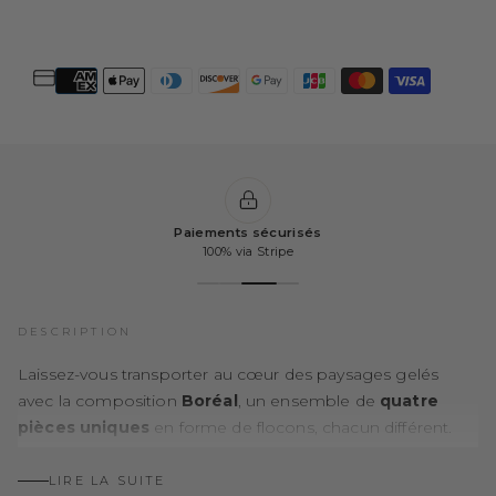
Paiements sécurisés
100% via Stripe
DESCRIPTION
Laissez-vous transporter au cœur des paysages gelés
avec la composition
Boréal
, un ensemble de
quatre
pièces uniques
en forme de flocons, chacun différent.
Inspirée par la lumière des nuits polaires, cette
composition dévoile un éclat blanc bleuté pur et cristallin.
LIRE LA SUITE