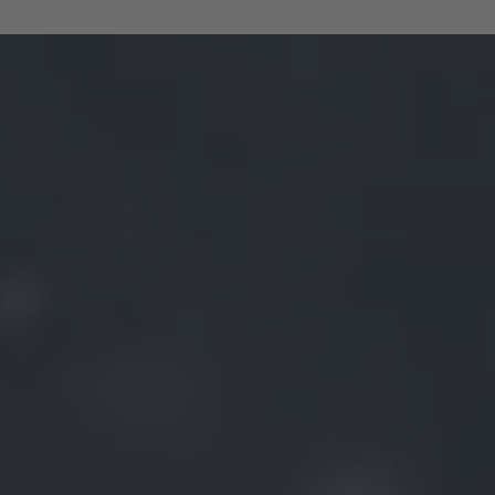
Caractéristiques :
Type :
Composition Boréal
Matériau :
Argent 925 et zircon
Style :
Hivernal, Féerique, Lumineux
Composition :
4 pièces distinctes en forme de
flocons
Description :
La composition
Boréal
évoque la magie silencieuse de
l’hiver, lorsque la neige scintille sous un ciel glacé. Les
zircons capturent la lumière comme des cristaux de givre,
tandis que l’argent 925 sublime la pureté et la fraîcheur de
l’ensemble. Une création délicate et envoûtante, pensée
pour illuminer votre oreille d’un éclat polaire.