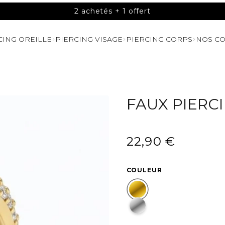
4 achetés + 2 offerts
CING OREILLE
PIERCING VISAGE
PIERCING CORPS
NOS CO
FAUX PIERCI
22,90 €
/
Prix
PRIX
normal
UNITAIRE
COULEUR
DORÉ
ARGENTÉ