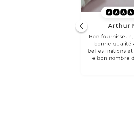
Arthur M.
Lorraine
Bon fournisseur, bijoux de
Excellentes b
bonne qualité avec de
d'oreilles en t
elles finitions et polissage,
haute qualité. 
le bon nombre de pièces.
confortables t
journée et la fin
magnifique. J'ac
nouveau