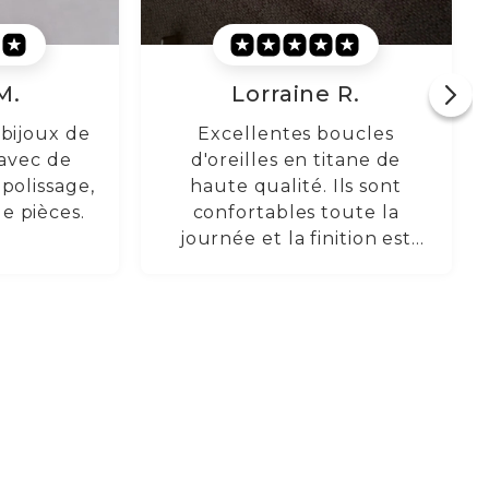
 R.
Marguerite L.
oucles
Les pièces sont
itane de
effectivement en titane, je
Ils sont
les ai testées ici, et ce sont
oute la
de très belles pièces, bien
ition est
faites ! La livraison n'a pas
hèterais à
été retardée non plus, tout
.
est arrivé en parfait état.